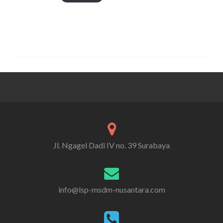
Jl. Ngagel Dadi IV no. 39 Surabaya
info@lsp-msdm-nusantara.com